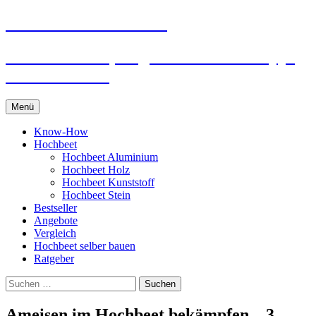
Hochbeet für Zuhause
Informationen, Angebote und Kauftipps
für Hochbeete
Zum
Menü
Inhalt
springen
Know-How
Hochbeet
Hochbeet Aluminium
Hochbeet Holz
Hochbeet Kunststoff
Hochbeet Stein
Bestseller
Angebote
Vergleich
Hochbeet selber bauen
Ratgeber
Suchen
nach:
Ameisen im Hochbeet bekämpfen – 3