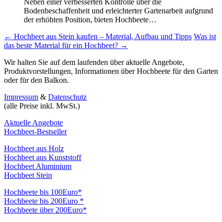
Neben einer verbesserten Kontrolle über die
Bodenbeschaffenheit und erleichterter Gartenarbeit aufgrund
der erhöhten Position, bieten Hochbeete…
Beitragsnavigation
←
Hochbeet aus Stein kaufen – Material, Aufbau und Tipps
Was ist
das beste Material für ein Hochbeet?
→
Wir halten Sie auf dem laufenden über aktuelle Angebote,
Produktvorstellungen, Informationen über Hochbeete für den Garten
oder für den Balkon.
Impressum
&
Datenschutz
(alle Preise inkl. MwSt.)
Aktuelle Angebote
Hochbeet-Bestseller
Hochbeet aus Holz
Hochbeet aus Kunststoff
Hochbeet Aluminium
Hochbeet Stein
Hochbeete bis 100Euro*
Hochbeete bis 200Euro *
Hochbeete über 200Euro*