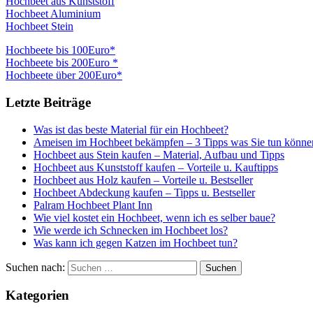
Hochbeet aus Kunststoff
Hochbeet Aluminium
Hochbeet Stein
Hochbeete bis 100Euro*
Hochbeete bis 200Euro *
Hochbeete über 200Euro*
Letzte Beiträge
Was ist das beste Material für ein Hochbeet?
Ameisen im Hochbeet bekämpfen – 3 Tipps was Sie tun könne
Hochbeet aus Stein kaufen – Material, Aufbau und Tipps
Hochbeet aus Kunststoff kaufen – Vorteile u. Kauftipps
Hochbeet aus Holz kaufen – Vorteile u. Bestseller
Hochbeet Abdeckung kaufen – Tipps u. Bestseller
Palram Hochbeet Plant Inn
Wie viel kostet ein Hochbeet, wenn ich es selber baue?
Wie werde ich Schnecken im Hochbeet los?
Was kann ich gegen Katzen im Hochbeet tun?
Suchen nach:
Kategorien